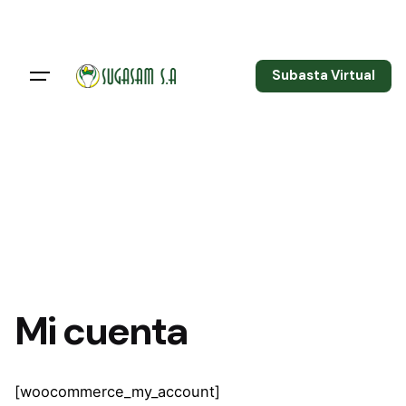
Skip
to
content
Subasta Virtual
Mi cuenta
[woocommerce_my_account]